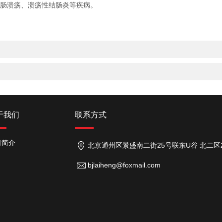
肠溃疡、溃疡性结肠炎等疾病。
于我们
联系方式
司简介
北京通州区景盛南二街25号联东U谷 北二区26号
bjlaiheng@foxmail.com