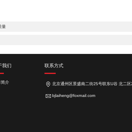
质量
于我们
联系方式
司简介
北京通州区景盛南二街25号联东U谷 北二区26号
bjlaiheng@foxmail.com