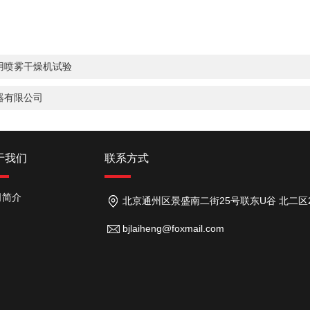
用喷雾干燥机试验
器有限公司
于我们
联系方式
司简介
北京通州区景盛南二街25号联东U谷 北二区26号
bjlaiheng@foxmail.com