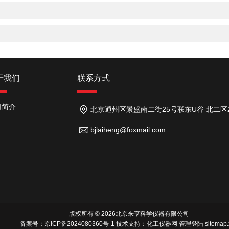
于我们
联系方式
司简介
北京通州区景盛南二街25号联东U谷 北二区26号
bjlaiheng@foxmail.com
版权所有 © 2026北京来亨科学仪器有限公司
备案号：京ICP备2024080360号-1
技术支持：
化工仪器网
管理登陆
sitemap.