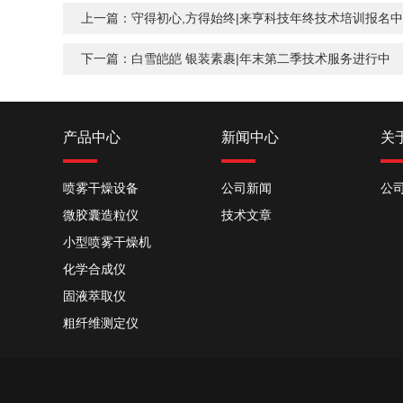
上一篇：
守得初心,方得始终|来亨科技年终技术培训报名中
下一篇：
白雪皑皑 银装素裹|年末第二季技术服务进行中
产品中心
新闻中心
关
喷雾干燥设备
公司新闻
公
微胶囊造粒仪
技术文章
小型喷雾干燥机
化学合成仪
固液萃取仪
粗纤维测定仪
氮吹浓缩蒸发仪
定氮仪