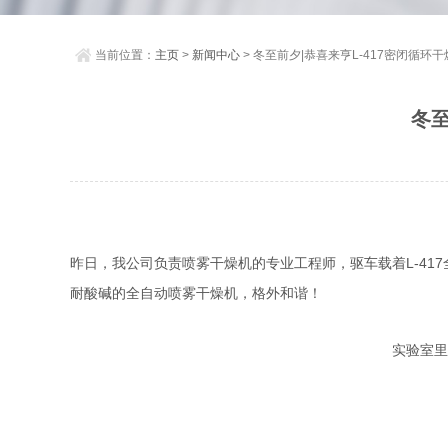
当前位置：
主页
>
新闻中心
> 冬至前夕|恭喜来亨L-417密闭循
冬至
昨日，我公司负责喷雾干燥机的专业工程师，驱车载着L-41
耐酸碱的全自动喷雾干燥机，格外和谐！
实验室里