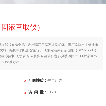
（固液萃取仪）
脂肪测定仪（固液萃取）采用索式高效热浸提系统，被广泛应用于各种脂
料、结构中的脂肪含量等。 ★测定结果符合国家（GB5512-85）
动程序控制 无需看管 ★按实验要求任意步骤手动操作 ★6样品可24
OAC标准方法
厂商性质：
生产厂家
访 问 量：
5198