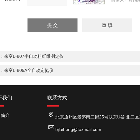
请输入计算结
：
来亨L-807半自动粗纤维测定仪
：
来亨L-805A全自动定氮仪
于我们
联系方式
司简介
北京通州区景盛南二街25号联东U谷 北二区26号
bjlaiheng@foxmail.com