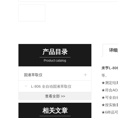
详细
产品目录
Product catalog
来亨L-8
固液萃取仪
等。
★测定结果
L-806 全自动固液萃取仪
★符合AO
查看全部 >>
★可全自
★按实验
相关文章
★6样品