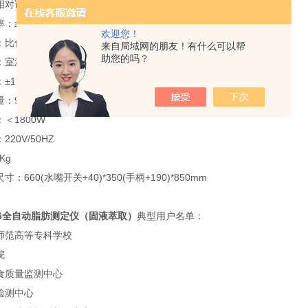
相对误差±1%或更好
：≥85%
欢迎您！
比传统方法缩短20～80%
来自局域网的朋友！有什么可以帮
助您的吗？
室温+5℃ ～280℃
±1℃
：90ml
＜1800W
20V/50HZ
Kg
：660(水嘴开关+40)*350(手柄+190)*850mm
06全自动脂肪测定仪（固液萃取）
典型用户名单：
师范高等专科学校
院
食质量监测中心
检测中心