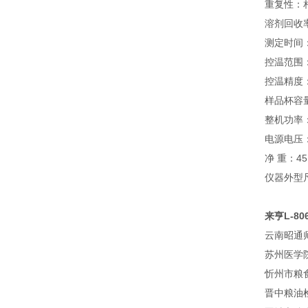
重复性：
溶剂回收率
测定时间：
控温范围：
控温精度：
样品杯容量
整机功率：
电源电压：2
净 重：45
仪器外型尺寸
来亨L-8
云南昭通
苏州医学
忻州市粮
晋中粮油