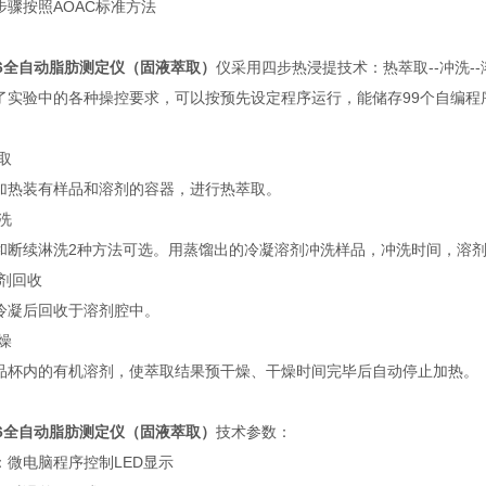
步骤按照AOAC标准方法
06全自动脂肪测定仪（固液萃取）
仪采用四步热浸提技术：热萃取--冲洗-
了实验中的各种操控要求，可以按预先设定程序运行，能储存99个自编
取
加热装有样品和溶剂的容器，进行热萃取。
洗
和断续淋洗2种方法可选。用蒸馏出的冷凝溶剂冲洗样品，冲洗时间，溶
溶剂回收
冷凝后回收于溶剂腔中。
燥
品杯内的有机溶剂，使萃取结果预干燥、干燥时间完毕后自动停止加热。
06全自动脂肪测定仪（固液萃取）
技术参数：
：微电脑程序控制LED显示