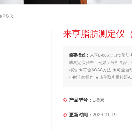
液萃取仪）
来亨脂肪测定仪
简要描述：
来亨L-806全自动
肪测定实验中，例如：分析食品、饮
标准 ★符合AOAC方法 ★可全自
小时连续操作 ★热萃取步骤按照A
产品型号：
L-806
更新时间：
2026-01-19