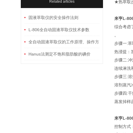
Related articles
★热萃取
固液萃取仪的安全操作法则
来亨L-8
综合考虑
L-806全自动固液萃取仪技术参数
。
全自动固液萃取仪的工作原理、操作方
步骤一:萃
热浸提：
法及答疑解惑
Hanus法测定不饱和脂肪酸的碘价
步骤二:冲
连续淋洗
步骤三:
溶剂蒸汽
步骤四:干
蒸发掉样
来亨L-8
控制方式