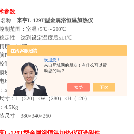
术参数
品名称：
来亨L-129T型金属浴恒温加热仪
控制范围：室温+5℃～200℃
稳定性：达到设定温度后≤±1℃
精度：0.1℃
脑PID智能控制，液晶显示
欢迎您！
控制：99小时99分钟
来自局域网的朋友！有什么可以帮
助您的吗？
模块数：2块
电压：220V/50HZ
：≤600W
尺寸：L（320）×W（280）×H（120）
4.5Kg
尺寸：380×340×260
亨L-129T型金属浴恒温加热仪
可选附件