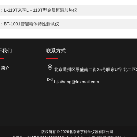
：
L-119T来亨L－119T型金属恒温加热仪
：
BT-1001智能粉体特性测试仪
于我们
联系方式
司简介
北京通州区景盛南二街25号联东U谷 北二区26号
bjlaiheng@foxmail.com
版权所有 © 2026北京来亨科学仪器有限公司