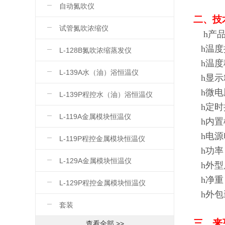
自动氮吹仪
二、技
试管氮吹浓缩仪
h
产
h
温度
L-128B氮吹浓缩蒸发仪
h
温度
L-139A水（油）浴恒温仪
h
显示
h
微电
L-139P程控水（油）浴恒温仪
h
定时
L-119A金属模块恒温仪
h
内置
h
电源
L-119P程控金属模块恒温仪
h
功率
L-129A金属模块恒温仪
h
外型
h
净重：
L-129P程控金属模块恒温仪
h
外包装
套装
来
三、
查看全部 >>