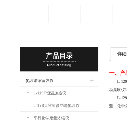
详细
产品目录
Product catalog
一、产
氮吹浓缩蒸发仪
L-1
动氮吹仪
L-119T恒温加热仪
L-1
L-178大容量多功能氮吹仪
测，化学
平行化学定量浓缩仪