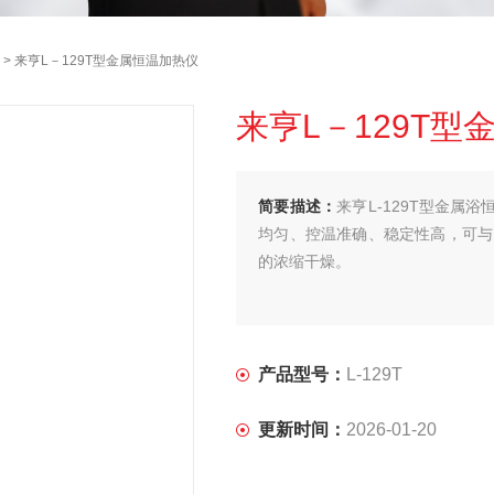
> 来亨L－129T型金属恒温加热仪
来亨L－129T
简要描述：
来亨L-129T型金
均匀、控温准确、稳定性高，可与L
的浓缩干燥。
来亨L-129T型金属浴恒温加热
管、PCR管等，广泛应用在分子
产品型号：
L-129T
更新时间：
2026-01-20