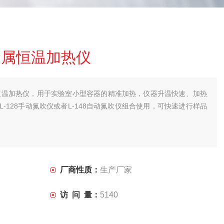
型金属恒温加热仪
属浴恒温加热仪，用于实验室小型容器的精准加热，仪器升温快速、加热
-128手动氮吹仪或者L-148自动氮吹仪组合使用，可快速进行样品
仪加热模块更换简便， 有多种规格可选，可适用不同规格的试管、离心
生物，环境，临床检测，化学分析等领域。
厂商性质：
生产厂家
访 问 量：
5140