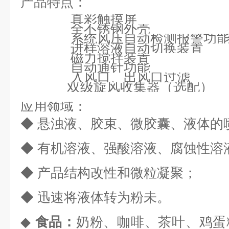
产品特点：
真彩触摸屏
全不锈钢外壳
系统风压自动检测报警功
进样溶液自动切换装置
磁力搅拌装置
自动通针功能
入风口、出风口过滤
双级旋风收集器（选配）
应用领域：
◆
悬浊液、胶束、微胶囊、液体的
◆
有机溶液、强酸溶液、腐蚀性溶
◆
产品结构改性和微粒凝聚；
◆
迅速将液体转为粉未。
◆
食品：
奶粉、咖啡、茶叶、鸡蛋