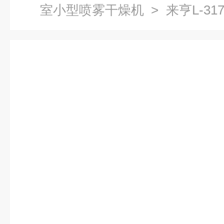
室小型喷雾干燥机
> 来亨L-3
干燥机